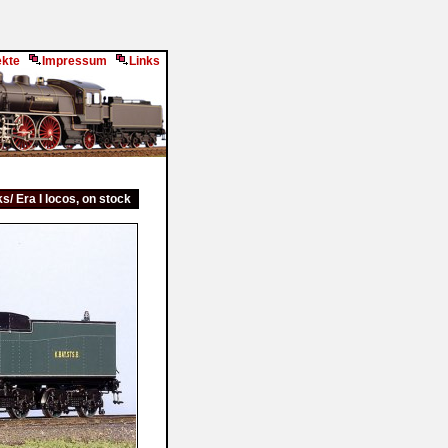
ekte
Impressum
Links
s/ Era I locos, on stock