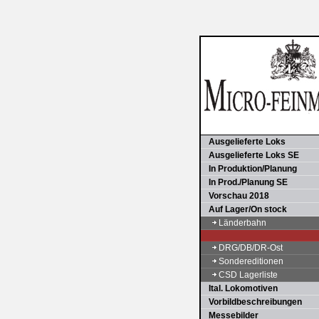
Ausgelieferte Loks
Ausgelieferte Loks SE
In Produktion/Planung
In Prod./Planung SE
Vorschau 2018
Auf Lager/On stock
Länderbahn
DRG/DB/DR-Ost
Sondereditionen
CSD Lagerliste
Ital. Lokomotiven
Vorbildbeschreibungen
Messebilder