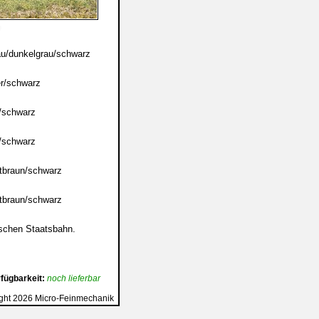
rau/dunkelgrau/schwarz
er/schwarz
n/schwarz
n/schwarz
otbraun/schwarz
otbraun/schwarz
ischen Staatsbahn.
fügbarkeit:
noch lieferbar
ght 2026 Micro-Feinmechanik