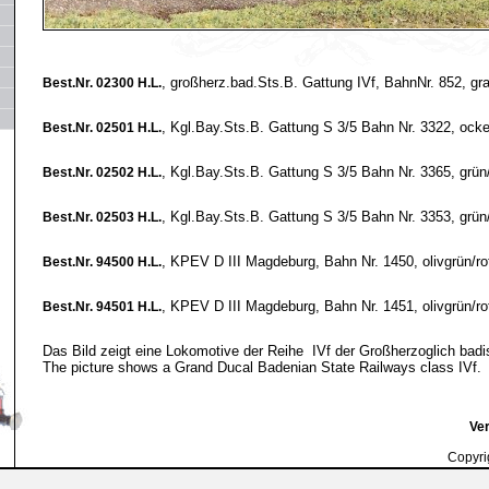
, großherz.bad.Sts.B. Gattung IVf, BahnNr. 852, g
Best.Nr. 02300 H.L.
, Kgl.Bay.Sts.B. Gattung S 3/5 Bahn Nr. 3322, ock
Best.Nr. 02501 H.L.
, Kgl.Bay.Sts.B. Gattung S 3/5 Bahn Nr. 3365, grü
Best.Nr. 02502 H.L.
, Kgl.Bay.Sts.B. Gattung S 3/5 Bahn Nr. 3353, grü
Best.Nr. 02503 H.L.
, KPEV D III Magdeburg, Bahn Nr. 1450, olivgrün/r
Best.Nr. 94500 H.L.
, KPEV D III Magdeburg, Bahn Nr. 1451, olivgrün/r
Best.Nr. 94501 H.L.
Das Bild zeigt eine Lokomotive der Reihe IVf der Großherzoglich bad
The picture shows a Grand Ducal Badenian State Railways class IVf.
Ver
Copyri