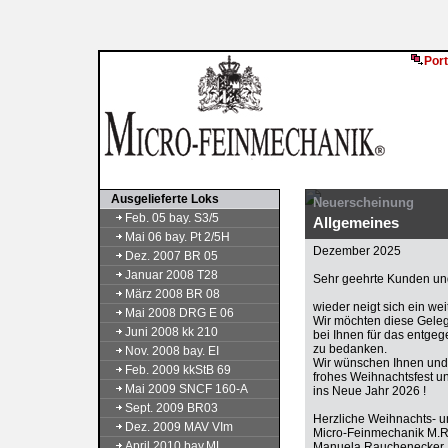
Port
Ausgelieferte Loks
Neuerscheinung
Feb. 05 bay. S3/5
Allgemeines
Mai 06 bay. Pt 2/5H
Dezember 2025
Dez. 2007 BR 05
Januar 2008 T28
Sehr geehrte Kunden und
März 2008 BR 08
wieder neigt sich ein we
Mai 2008 DRG E 06
Wir möchten diese Gele
Juni 2008 kk 210
bei Ihnen für das entge
zu bedanken.
Nov. 2008 bay. EI
Wir wünschen Ihnen und 
Feb. 2009 kkStB 69
frohes Weihnachtsfest u
Mai 2009 SNCF 160-A
ins Neue Jahr 2026 !
Sept. 2009 BR03
Herzliche Weihnachts- 
Dez. 2009 MAV VIm
Micro-Feinmechanik M.
April 2010 bay.ML
Manuela Rauchenecker