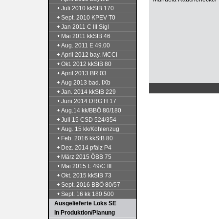
Juli 2010 kkStB 170
Sept. 2010 KPEV T0
Jan 2011 C III Sigl
Mai 2011 kkStB 46
Aug. 2011 E 49.00
April 2012 bay. MCCi
Okt. 2012 kkStB 80
April 2013 BR 03
Aug 2013 bad. IXb
Jan. 2014 kkStB 229
Juni 2014 DRG H 17
Aug.14 kk/BBÖ 80/180
Juli 15 CSD 524/354
Aug. 15 kk/Kohlenzug
Feb. 2016 kkStB 80
Dez. 2014 pfälz P4
März 2015 ÖBB 75
Mai 2015 E 49/C III
Okt. 2015 kkStB 73
Sept. 2016 BBÖ 80/57
Sept. 16 kk 180.500
Ausgelieferte Loks SE
In Produktion/Planung