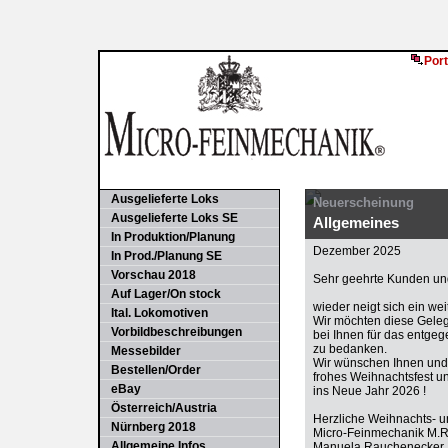
Port
Ausgelieferte Loks
Neuerscheinung
Ausgelieferte Loks SE
Allgemeines
In Produktion/Planung
Dezember 2025
In Prod./Planung SE
Vorschau 2018
Sehr geehrte Kunden und
Auf Lager/On stock
wieder neigt sich ein we
Ital. Lokomotiven
Wir möchten diese Gele
Vorbildbeschreibungen
bei Ihnen für das entge
zu bedanken.
Messebilder
Wir wünschen Ihnen und 
Bestellen/Order
frohes Weihnachtsfest u
eBay
ins Neue Jahr 2026 !
Österreich/Austria
Herzliche Weihnachts- 
Nürnberg 2018
Micro-Feinmechanik M.
Allgemeine Infos
Manuela Rauchenecker