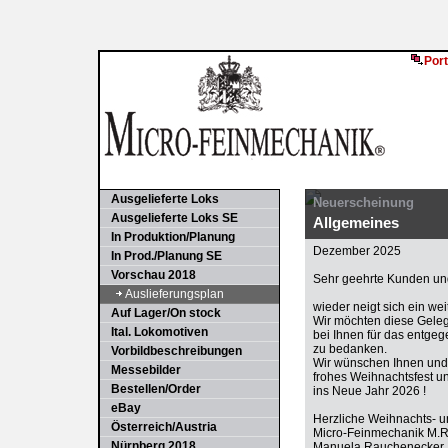
Port
Ausgelieferte Loks
Neuerscheinung
Ausgelieferte Loks SE
Allgemeines
In Produktion/Planung
Dezember 2025
In Prod./Planung SE
Vorschau 2018
Sehr geehrte Kunden und
Auslieferungsplan
wieder neigt sich ein we
Auf Lager/On stock
Wir möchten diese Gele
Ital. Lokomotiven
bei Ihnen für das entge
zu bedanken.
Vorbildbeschreibungen
Wir wünschen Ihnen und 
Messebilder
frohes Weihnachtsfest u
Bestellen/Order
ins Neue Jahr 2026 !
eBay
Herzliche Weihnachts- 
Österreich/Austria
Micro-Feinmechanik M.
Nürnberg 2018
Manuela Rauchenecker