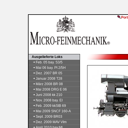
Port
Ausgelieferte Loks
Feb. 05 bay. S3/5
Mai 06 bay. Pt 2/5H
Dez. 2007 BR 05
Januar 2008 T28
März 2008 BR 08
Mai 2008 DRG E 06
Juni 2008 kk 210
Nov. 2008 bay. EI
Feb. 2009 kkStB 69
Mai 2009 SNCF 160-A
Sept. 2009 BR03
Dez. 2009 MAV VIm
April 2010 bay.ML