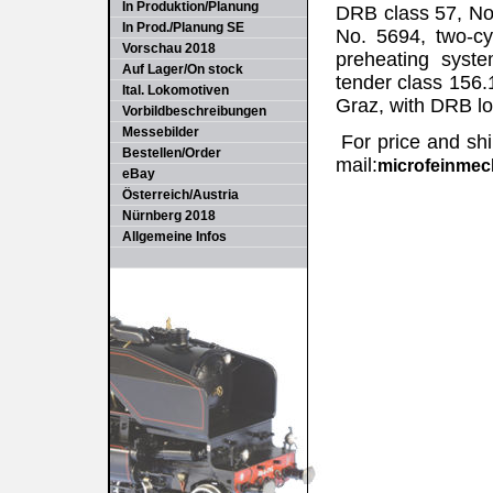
In Produktion/Planung
DRB class 57, No.
In Prod./Planung SE
No. 5694, two-cy
Vorschau 2018
preheating syst
Auf Lager/On stock
tender class 156.
Ital. Lokomotiven
Graz, with DRB lo
Vorbildbeschreibungen
Messebilder
For price and shi
Bestellen/Order
mail:
microfeinme
eBay
Österreich/Austria
Nürnberg 2018
Allgemeine Infos