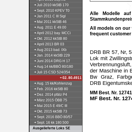
Juli 2010 kkStB 170
Sept. 2010 KPEV T0
Alle Modelle au
Jan 2011 C III Sigl
Stammkundenpreis 
Mai 2011 kkStB 46
Aug. 2011 E 49.00
All models on our
April 2012 bay. MCCi
frequent customer 
Okt. 2012 kkStB 80
April 2013 BR 03
Aug 2013 bad. IXb
DRB BR 57, Nr, 57
Jan. 2014 kkStB 229
Lok mit Zwilling
Juni 2014 DRG H 17
Verbrennungsluft
Aug.14 kk/BBÖ 80/180
der Maschine in 
Juli 15 CSD 524/354
Bw Graz, Farbge
02. 80.4911
DRB Eigentumske
Aug. 15 kk/Kohlenzug
Feb. 2016 kkStB 80
MM Best. Nr. 1274
Dez. 2014 pfälz P4
MF Best. Nr. 12
März 2015 ÖBB 75
Mai 2015 E 49/C III
produziert/
Okt. 2015 kkStB 73
Sept. 2016 BBÖ 80/57
Sept. 16 kk 180.500
Ausgelieferte Loks SE