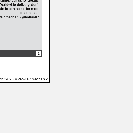
simply call us for details.
Worldwide delivery, don´t
ate to contact us for more
information:
feinmechanik@hotmail.com.
1
ght 2026 Micro-Feinmechanik