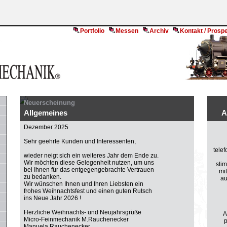
Portfolio
Messen
Archiv
Kontakt / Prosp
Neuerscheinung
Allgemeines
A
Dezember 2025
Sehr geehrte Kunden und Interessenten,
telef
wieder neigt sich ein weiteres Jahr dem Ende zu.
Wir möchten diese Gelegenheit nutzen, um uns
stim
bei Ihnen für das entgegengebrachte Vertrauen
mi
zu bedanken.
au
Wir wünschen Ihnen und Ihren Liebsten ein
frohes Weihnachtsfest und einen guten Rutsch
ins Neue Jahr 2026 !
Herzliche Weihnachts- und Neujahrsgrüße
A
Micro-Feinmechanik M.Rauchenecker
p
Manuela Rauchenecker