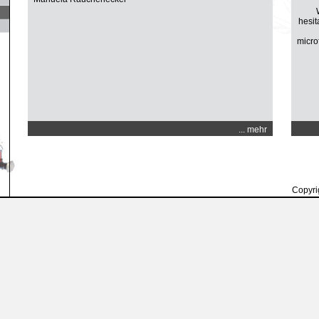
hesit
micro
... mehr
Copyri