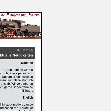
ekte
Impressum
Links
07.08.2026
ktuelle Neuigkeiten
Deutsch
Gerne beraten wir Sie
onisch, sowie persönlich.
Unsere Öffnungszeiten
men Sie bitte telefonisch
t uns ab. Wir vereinbaren
ch gerne Sondertermine
mit Ihnen.
English
ll in stock models can be
urchased at our store, or