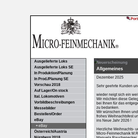
Port
Ausgelieferte Loks
Neuerscheinung
Ausgelieferte Loks SE
Allgemeines
In Produktion/Planung
Dezember 2025
In Prod./Planung SE
Vorschau 2018
Sehr geehrte Kunden und
Auf Lager/On stock
wieder neigt sich ein we
Ital. Lokomotiven
Wir möchten diese Gele
Vorbildbeschreibungen
bei Ihnen für das entge
zu bedanken.
Messebilder
Wir wünschen Ihnen und 
Bestellen/Order
frohes Weihnachtsfest u
eBay
ins Neue Jahr 2026 !
eBay
Herzliche Weihnachts- 
Österreich/Austria
Micro-Feinmechanik M.
Nürnberg 2018
Manuela Rauchenecker