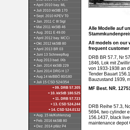
April 2010 bay. ML
Juli 2010 kkStB 170
Sept. 2010 KPEV T0
Jan. 2011 C III Sigl
Mai 2011 kkStB 46
Alle Modelle auf 
Aug. 2011 E 49.00
Stammkundenpreis 
April 2012 bay. MCCi
All models on our 
Okt. 2012 kkStB 80
frequent customer 
April 2013 BR 03
Juni 13 Schneepflug
DRB BR 57.7, Nr 57.
Aug 2013 bad. IXb
1846, Lok mit Zwill
Jan. 2014 kkStB 229
von 1933-1938 an d
Juni 2014 DRG H 17
Tender Bauart 156.
Aug.14 kk/BBÖ 80/180
Bauzustand 1939, 
Juli 15 CSD 524/354
09. DRB 57.305
MF Best. NR. 1275
10. kkStB 180.525
produziert
11. DRB 57.723
13. CSD 524.244
DRB Reihe 57.3, No.
14. CSD 524.0132
5694, two cylinder 
Aug. 15 kk/Kohlenzug
156.1437, black live
Feb. 2016 kkStB 80
maintenance depot 
Dez. 2014 pfälz P4