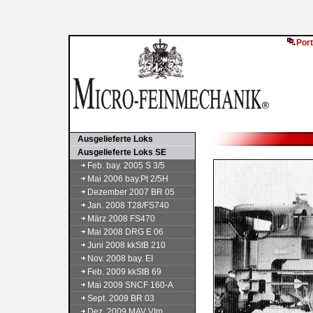
Port
Ausgelieferte Loks
Ausgelieferte Loks SE
Feb. bay. 2005 S 3/5
Mai 2006 bay.Pt 2/5H
Dezember 2007 BR 05
Jan. 2008 T28/FS740
März 2008 FS470
Mai 2008 DRG E 06
Juni 2008 kkStB 210
Nov. 2008 bay. EI
Feb. 2009 kkStB 69
Mai 2009 SNCF 160-A
Sept. 2009 BR 03
Dez. 2009 MAV VIm