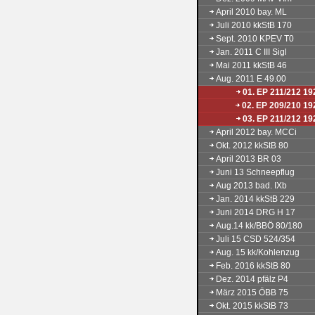
April 2010 bay. ML
Juli 2010 kkStB 170
Sept. 2010 KPEV T0
Jan. 2011 C III Sigl
Mai 2011 kkStB 46
Aug. 2011 E 49.00
01. EP 211/212 19
02. EP 209/210 19
03. EP 211/212 19
April 2012 bay. MCCi
Okt. 2012 kkStB 80
April 2013 BR 03
Juni 13 Schneepflug
Aug 2013 bad. IXb
Jan. 2014 kkStB 229
Juni 2014 DRG H 17
Aug.14 kk/BBÖ 80/180
Juli 15 CSD 524/354
Aug. 15 kk/Kohlenzug
Feb. 2016 kkStB 80
Dez. 2014 pfälz P4
März 2015 ÖBB 75
Okt. 2015 kkStB 73