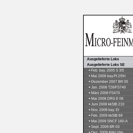
Ausgelieferte Loks
Ausgelieferte Loks SE
Feb. bay. 2005 S 3/5
Mai 2006 bay.Pt 2/5H
Dezember 2007 BR 05
Jan. 2008 T28/FS740
März 2008 FS470
Mai 2008 DRG E 06
Juni 2008 kkStB 210
Nov. 2008 bay. EI
Feb. 2009 kkStB 69
Mai 2009 SNCF 160-A
Sept. 2009 BR 03
Dez. 2009 MAV VIm