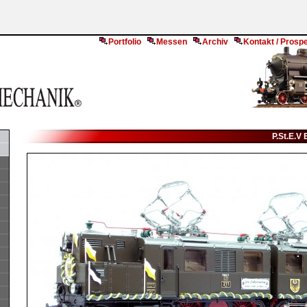
Portfolio
Messen
Archiv
Kontakt / Prosp
P.St.E.V