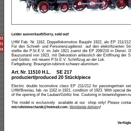
Leider ausverkauft/Sorry, sold out!
22
LHW Fab. Nr. 1162, Doppellokomotive Baujahr 1922, als EP 211/212 1
21
Für den Schnell- und Personenzugdienst auf den elektrifizierten S
24
stellte die P.St.E.V. im Jahr 1921 zuerst die EP 209/210 in Dienst. 
Bauzustand von 1923, mit Dekoration anlässlich der Eröffnung der 
und Görlitz. mit neuem P.St.E.V. Schriftzug an der Lok.
Farbgebung: Braungrün-rubinrot-schwarz-aluminium.
Art. Nr. 11510 H.L. SE 217
produziert/produced 20 Stück/piece
Electric double locomotive class EP 211/212 for passengertrain serv
LHW/Breslau, fab. no 1162 in 1921, condition of 1923. With special de
of the opening of the Lauban/Görlitz line. Couloring in brownishgreen-
The model is exclusively available at our shop only! Please contact
!
microfeinmechanik@hotmail.com.
Worldwide delivery
Verfügb