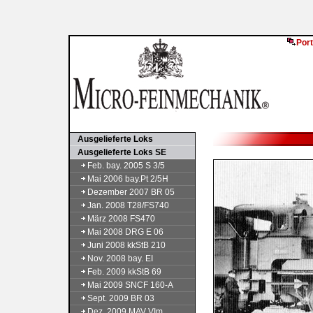
Port
Ausgelieferte Loks
Ausgelieferte Loks SE
Feb. bay. 2005 S 3/5
Mai 2006 bay.Pt 2/5H
Dezember 2007 BR 05
Jan. 2008 T28/FS740
März 2008 FS470
Mai 2008 DRG E 06
Juni 2008 kkStB 210
Nov. 2008 bay. EI
Feb. 2009 kkStB 69
Mai 2009 SNCF 160-A
Sept. 2009 BR 03
Dez. 2009 MAV VIm