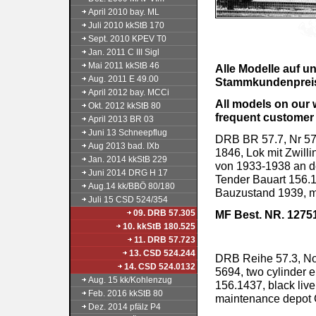
April 2010 bay. ML
Juli 2010 kkStB 170
Sept. 2010 KPEV T0
Jan. 2011 C III Sigl
Mai 2011 kkStB 46
Alle Modelle auf 
Aug. 2011 E 49.00
Stammkundenpreis 
April 2012 bay. MCCi
All models on our 
Okt. 2012 kkStB 80
frequent customer 
April 2013 BR 03
Juni 13 Schneepflug
DRB BR 57.7, Nr 57.
Aug 2013 bad. IXb
1846, Lok mit Zwill
Jan. 2014 kkStB 229
von 1933-1938 an d
Juni 2014 DRG H 17
Tender Bauart 156.
Aug.14 kk/BBÖ 80/180
Bauzustand 1939, 
Juli 15 CSD 524/354
09. DRB 57.305
MF Best. NR. 1275
10. kkStB 180.525
produziert
11. DRB 57.723
13. CSD 524.244
DRB Reihe 57.3, No.
14. CSD 524.0132
5694, two cylinder 
Aug. 15 kk/Kohlenzug
156.1437, black live
Feb. 2016 kkStB 80
maintenance depot 
Dez. 2014 pfälz P4