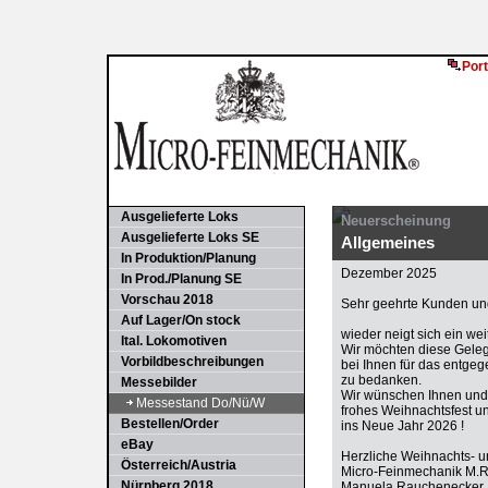
Port
Ausgelieferte Loks
Neuerscheinung
Ausgelieferte Loks SE
Allgemeines
In Produktion/Planung
Dezember 2025
In Prod./Planung SE
Vorschau 2018
Sehr geehrte Kunden und
Auf Lager/On stock
wieder neigt sich ein we
Ital. Lokomotiven
Wir möchten diese Gele
Vorbildbeschreibungen
bei Ihnen für das entge
zu bedanken.
Messebilder
Wir wünschen Ihnen und 
Messestand Do/Nü/W
frohes Weihnachtsfest u
Bestellen/Order
ins Neue Jahr 2026 !
eBay
Herzliche Weihnachts- 
Österreich/Austria
Micro-Feinmechanik M.
Nürnberg 2018
Manuela Rauchenecker