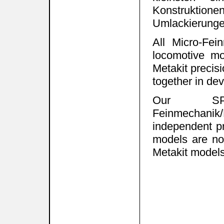
Konstruktionen
Umlackierunge
All Micro-Fei
locomotive mo
Metakit precis
together in de
Our SPE
Feinmechani
independent pr
models are no 
Metakit models