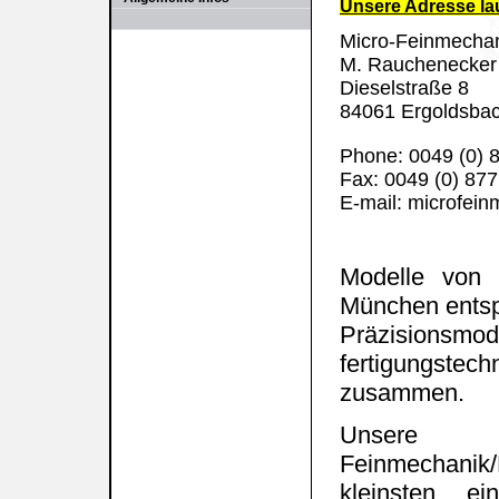
Unsere Adresse lau
Micro-Feinmecha
M. Rauchenecker
Dieselstraße 8
84061 Ergoldsba
Phone: 0049 (0) 
Fax: 0049 (0) 87
E-mail: microfei
Modelle von M
München entsp
Präzision
fertigungst
zusammen.
Unsere 
Feinmechanik/
kleinsten ei