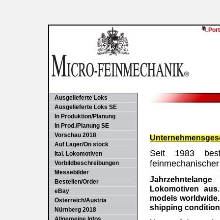
Port
Ausgelieferte Loks
Ausgelieferte Loks SE
In Produktion/Planung
In Prod./Planung SE
Vorschau 2018
Unternehmensges
Auf Lager/On stock
Seit 1983 best
Ital. Lokomotiven
feinmechanischer 
Vorbildbeschreibungen
Messebilder
Jahrzehntelan
Bestellen/Order
Lokomotiven aus.
eBay
models worldwide. 
Österreich/Austria
shipping condition
Nürnberg 2018
Allgemeine Infos