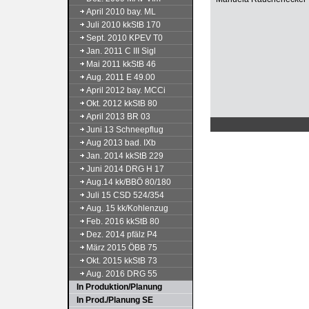
April 2010 bay. ML
Juli 2010 kkStB 170
Sept. 2010 KPEV T0
Jan. 2011 C III Sigl
Mai 2011 kkStB 46
Aug. 2011 E 49.00
April 2012 bay. MCCi
Okt. 2012 kkStB 80
April 2013 BR 03
Juni 13 Schneepflug
Aug 2013 bad. IXb
Jan. 2014 kkStB 229
Juni 2014 DRG H 17
Aug.14 kk/BBÖ 80/180
Juli 15 CSD 524/354
Aug. 15 kk/Kohlenzug
Feb. 2016 kkStB 80
Dez. 2014 pfälz P4
März 2015 ÖBB 75
Okt. 2015 kkStB 73
Aug. 2016 DRG 55
In Produktion/Planung
In Prod./Planung SE