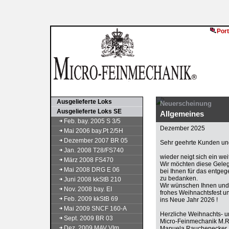
Port
Ausgelieferte Loks
Neuerscheinung
Ausgelieferte Loks SE
Allgemeines
Feb. bay. 2005 S 3/5
Dezember 2025
Mai 2006 bay.Pt 2/5H
Dezember 2007 BR 05
Sehr geehrte Kunden und
Jan. 2008 T28/FS740
wieder neigt sich ein we
März 2008 FS470
Wir möchten diese Gele
Mai 2008 DRG E 06
bei Ihnen für das entge
zu bedanken.
Juni 2008 kkStB 210
Wir wünschen Ihnen und 
Nov. 2008 bay. EI
frohes Weihnachtsfest u
Feb. 2009 kkStB 69
ins Neue Jahr 2026 !
Mai 2009 SNCF 160-A
Herzliche Weihnachts- 
Sept. 2009 BR 03
Micro-Feinmechanik M.
Dez. 2009 MAV VIm
Manuela Rauchenecker