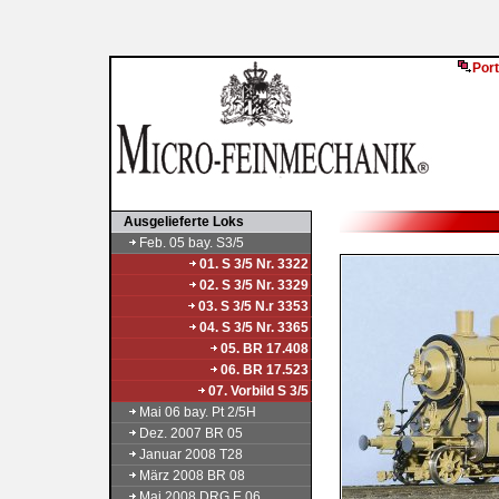
Port
Ausgelieferte Loks
Feb. 05 bay. S3/5
01. S 3/5 Nr. 3322
02. S 3/5 Nr. 3329
03. S 3/5 N.r 3353
04. S 3/5 Nr. 3365
05. BR 17.408
06. BR 17.523
07. Vorbild S 3/5
Mai 06 bay. Pt 2/5H
Dez. 2007 BR 05
Januar 2008 T28
März 2008 BR 08
Mai 2008 DRG E 06