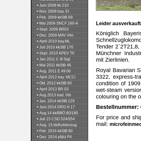
Juni 2008 kk 210
Nov. 2008 bay. EI
Feb. 2009 kkStB 69
Leider ausverkauft/
Mai 2009 SNCF 160-A
Sept. 2009 BR03
Königlich Bayer
Dez. 2009 MAV VIm
Schnellzuglokomo
April 2010 bay.ML
Tender 2`2T21,8,
Juli 2010 kkStB 170
Münchner Industr
Sept. 2010 KPEV T0
mit Zierlinien.
Jan 2011 C III Sigl
Mai 2011 kkStB 46
Royal Bavarian St
Aug. 2011 E 49.00
3322, express-tra
April 2012 bay. MCCi
condition of 1909
Okt. 2012 kkStB 80
April 2013 BR 03
wet-steam version
Aug 2013 bad. IXb
colouring on the o
Jan. 2014 kkStB 229
Bestellnummer: 
Juni 2014 DRG H 17
Aug.14 kk/BBÖ 80/180
For price and shi
Juli 15 CSD 524/354
mail:
microfeinme
Aug. 15 kk/Kohlenzug
Feb. 2016 kkStB 80
Dez. 2014 pfälz P4