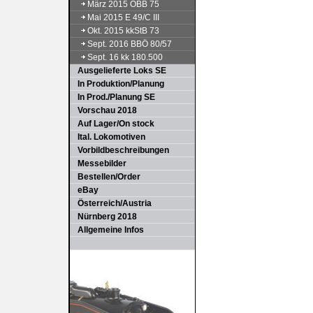
März 2015 ÖBB 75
Mai 2015 E 49/C III
Okt. 2015 kkStB 73
Sept. 2016 BBÖ 80/57
Sept. 16 kk 180.500
Ausgelieferte Loks SE
In Produktion/Planung
In Prod./Planung SE
Vorschau 2018
Auf Lager/On stock
Ital. Lokomotiven
Vorbildbeschreibungen
Messebilder
Bestellen/Order
eBay
Österreich/Austria
Nürnberg 2018
Allgemeine Infos