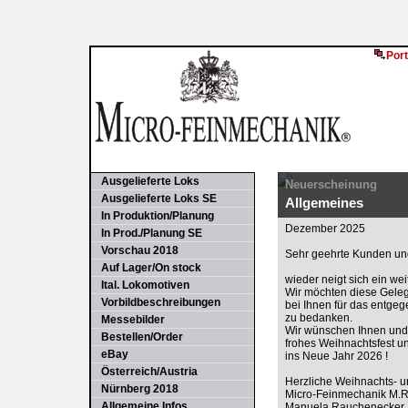
Port
Ausgelieferte Loks
Neuerscheinung
Ausgelieferte Loks SE
Allgemeines
In Produktion/Planung
Dezember 2025
In Prod./Planung SE
Vorschau 2018
Sehr geehrte Kunden und
Auf Lager/On stock
wieder neigt sich ein we
Ital. Lokomotiven
Wir möchten diese Gele
Vorbildbeschreibungen
bei Ihnen für das entge
zu bedanken.
Messebilder
Wir wünschen Ihnen und 
Bestellen/Order
frohes Weihnachtsfest u
eBay
ins Neue Jahr 2026 !
Österreich/Austria
Herzliche Weihnachts- 
Nürnberg 2018
Micro-Feinmechanik M.
Allgemeine Infos
Manuela Rauchenecker