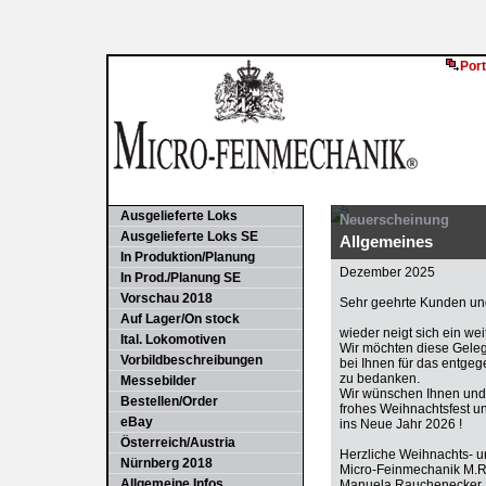
Port
Ausgelieferte Loks
Neuerscheinung
Ausgelieferte Loks SE
Allgemeines
In Produktion/Planung
Dezember 2025
In Prod./Planung SE
Vorschau 2018
Sehr geehrte Kunden und
Auf Lager/On stock
wieder neigt sich ein we
Ital. Lokomotiven
Wir möchten diese Gele
Vorbildbeschreibungen
bei Ihnen für das entge
zu bedanken.
Messebilder
Wir wünschen Ihnen und 
Bestellen/Order
frohes Weihnachtsfest u
eBay
ins Neue Jahr 2026 !
Österreich/Austria
Herzliche Weihnachts- 
Nürnberg 2018
Micro-Feinmechanik M.
Allgemeine Infos
Manuela Rauchenecker