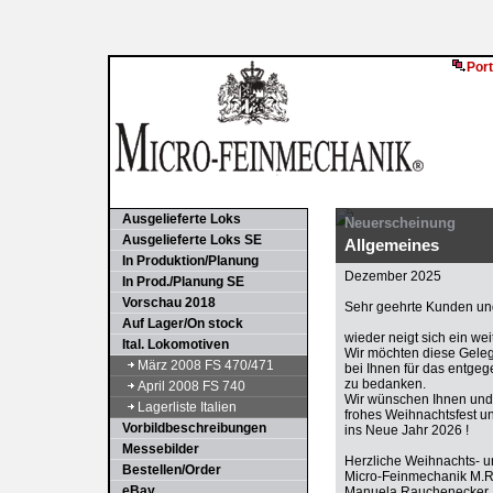
Port
Ausgelieferte Loks
Neuerscheinung
Ausgelieferte Loks SE
Allgemeines
In Produktion/Planung
Dezember 2025
In Prod./Planung SE
Vorschau 2018
Sehr geehrte Kunden und
Auf Lager/On stock
wieder neigt sich ein we
Ital. Lokomotiven
Wir möchten diese Gele
März 2008 FS 470/471
bei Ihnen für das entge
zu bedanken.
April 2008 FS 740
Wir wünschen Ihnen und 
Lagerliste Italien
frohes Weihnachtsfest u
Vorbildbeschreibungen
ins Neue Jahr 2026 !
Messebilder
Herzliche Weihnachts- 
Bestellen/Order
Micro-Feinmechanik M.
eBay
Manuela Rauchenecker