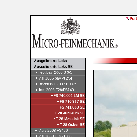
Port
Ausgelieferte Loks
Ausgelieferte Loks SE
Feb. bay. 2005 S 3/5
Mai 2006 bay.Pt 2/5H
Dezember 2007 BR 05
Jan. 2008 T28/FS740
FS 740.001 LM SE
FS 740.367 SE
FS 741.003 SE
T 28 Jubiläum SE
T 28 Messlok SE
T 28 Ocker SE
März 2008 FS470
Mai 2008 DRG E 06