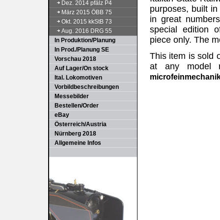
Dez. 2014 pfälz P4
purposes, built in
März 2015 ÖBB 75
in great numbers
Okt. 2015 kkStB 73
special edition 
Aug. 2016 DRG 55
piece only. The mo
In Produktion/Planung
In Prod./Planung SE
This item is sold 
Vorschau 2018
at any model ra
Auf Lager/On stock
microfeinmechani
Ital. Lokomotiven
Vorbildbeschreibungen
Messebilder
Bestellen/Order
eBay
Österreich/Austria
Nürnberg 2018
Allgemeine Infos