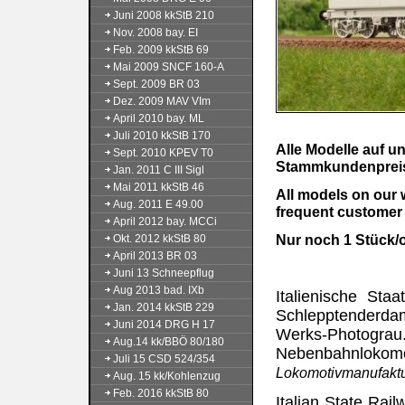
Juni 2008 kkStB 210
Nov. 2008 bay. EI
Feb. 2009 kkStB 69
Mai 2009 SNCF 160-A
Sept. 2009 BR 03
Dez. 2009 MAV VIm
April 2010 bay. ML
Juli 2010 kkStB 170
Alle Modelle auf 
Sept. 2010 KPEV T0
Stammkundenpreis 
Jan. 2011 C III Sigl
Mai 2011 kkStB 46
All models on our 
Aug. 2011 E 49.00
frequent customer 
April 2012 bay. MCCi
Nur noch 1 Stück/on
Okt. 2012 kkStB 80
April 2013 BR 03
Juni 13 Schneepflug
Aug 2013 bad. IXb
Italienische Sta
Jan. 2014 kkStB 229
Schlepptenderda
Juni 2014 DRG H 17
Werks-Photograu
Aug.14 kk/BBÖ 80/180
Nebenbahnlokom
Juli 15 CSD 524/354
Lokomotivmanufakt
Aug. 15 kk/Kohlenzug
Feb. 2016 kkStB 80
Italian State Rai