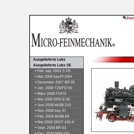
Port
Ausgelieferte Loks
Ausgelieferte Loks SE
Feb. bay. 2005 S 3/5
Mai 2006 bay.Pt 2/5H
Dezember 2007 BR 05
Jan. 2008 T28/FS740
März 2008 FS470
Mai 2008 DRG E 06
Juni 2008 kkStB 210
Nov. 2008 bay. EI
Feb. 2009 kkStB 69
Mai 2009 SNCF 160-A
Sept. 2009 BR 03
Dez. 2009 MAV VIm