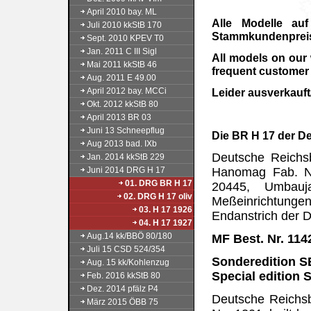
April 2010 bay. ML
Alle Modelle au
Juli 2010 kkStB 170
Stammkundenpreis 
Sept. 2010 KPEV T0
Jan. 2011 C III Sigl
All models on our
Mai 2011 kkStB 46
frequent customer 
Aug. 2011 E 49.00
April 2012 bay. MCCi
Leider ausverkauft
Okt. 2012 kkStB 80
April 2013 BR 03
Juni 13 Schneepflug
Die BR H 17 der D
Aug 2013 bad. IXb
Deutsche Reichs
Jan. 2014 kkStB 229
Juni 2014 DRG H 17
Hanomag Fab. Nr
01. DRG BR H 17
20445, Umbauj
02. DRG H 17 oliv
Meßeinrichtunge
03. H 17 1926
Endanstrich der 
04. H 17 1927
Aug.14 kk/BBÖ 80/180
MF Best. Nr. 114
Juli 15 CSD 524/354
Sonderedition SE
Aug. 15 kk/Kohlenzug
Special edition S
Feb. 2016 kkStB 80
Dez. 2014 pfälz P4
Deutsche Reichsb
März 2015 ÖBB 75