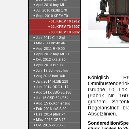
April 2010 bay. ML
Juli 2010 kkStB 170
Sept. 2010 KPEV T0
01. KPEV T0 1912
02. KPEV T0 1907
03. KPEV T0 6002
Jan. 2011 C III Sigl
Mai 2011 kkStB 46
Aug. 2011 E 49.00
April 2012 bay. MCCi
Okt. 2012 kkStB 80
April 2013 BR 03
Juni 13 Schneepflug
Aug 2013 bad. IXb
Königlich Pr
Jan. 2014 kkStB 229
Omnibustenderlo
Juni 2014 DRG H 17
Gruppe T0, Lok 
Aug.14 kk/BBÖ 80/180
(Fabrik Nr. 160
Juli 15 CSD 524/354
großem Seitenf
Aug. 15 kk/Kohlenzug
Regelanstrich br
Feb. 2016 kkStB 80
Absetzlinien.
Dez. 2014 pfälz P4
März 2015 ÖBB 75
Sonderedition/Speci
Okt. 2015 kkStB 73
stück, limited to 25