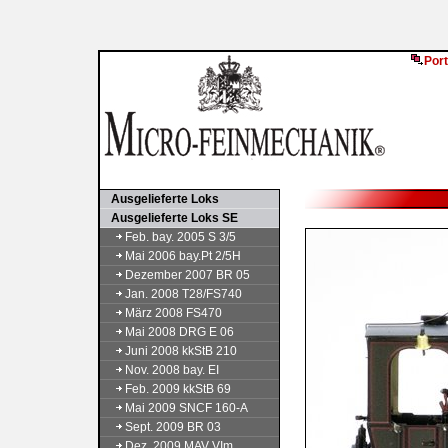
Port
Ausgelieferte Loks
Ausgelieferte Loks SE
Feb. bay. 2005 S 3/5
Mai 2006 bay.Pt 2/5H
Dezember 2007 BR 05
Jan. 2008 T28/FS740
März 2008 FS470
Mai 2008 DRG E 06
Juni 2008 kkStB 210
Nov. 2008 bay. EI
Feb. 2009 kkStB 69
Mai 2009 SNCF 160-A
Sept. 2009 BR 03
Dez. 2009 MAV VIm