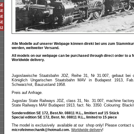
SE
SE
SE
SE
02
Alle Modelle auf unserer Webpage können direkt bei uns zum Stammkun
werden, weltweiter Versand.
All models on our webpage can be purchased through direct order to a f
Worldwide delivery.
Jugoslawische Staatsbahn JDZ, Reihe 31, Nr 31.007, gebaut bei d
Königlich Ungarischen Staatsbahn MAV in Budapest 1913, Fab.
Schwarz/rot, Bauzustand 1958.
Preis auf Anfrage.
Jugoslav State Railways JDZ, class 31, No. 31.007, machine factory
State Railways MAV Budapest 1913, fact. No. 3350. Colouring: Black/r
Sonderedition SE 172, Best.Nr. 08811 H.L., limitiert auf 15 Stück
Special edition SE 172, Best. Nr. 08811 H.L., limited to 15 piece
The model is exclusively available at our shop only! Please contact us
!
microfeinmechanik@hotmail.com.
Worldwide delivery