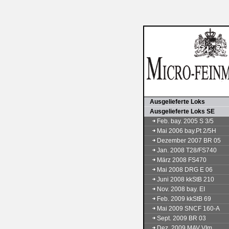
Ausgelieferte Loks
Ausgelieferte Loks SE
Feb. bay. 2005 S 3/5
Mai 2006 bay.Pt 2/5H
Dezember 2007 BR 05
Jan. 2008 T28/FS740
März 2008 FS470
Mai 2008 DRG E 06
Juni 2008 kkStB 210
Nov. 2008 bay. EI
Feb. 2009 kkStB 69
Mai 2009 SNCF 160-A
Sept. 2009 BR 03
Dez. 2009 MAV VIm