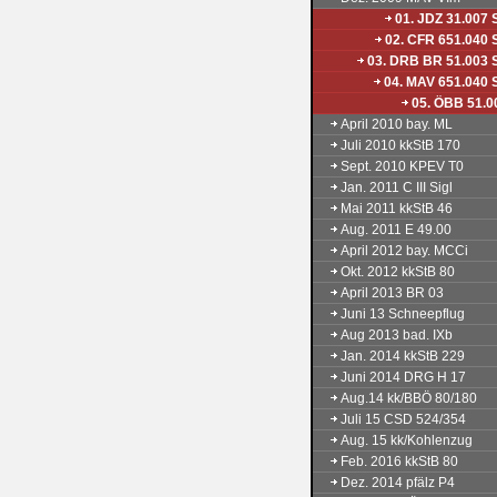
01. JDZ 31.007 
02. CFR 651.040 
03. DRB BR 51.003 
04. MAV 651.040 
05. ÖBB 51.0
April 2010 bay. ML
Juli 2010 kkStB 170
Sept. 2010 KPEV T0
Jan. 2011 C III Sigl
Mai 2011 kkStB 46
Aug. 2011 E 49.00
April 2012 bay. MCCi
Okt. 2012 kkStB 80
April 2013 BR 03
Juni 13 Schneepflug
Aug 2013 bad. IXb
Jan. 2014 kkStB 229
Juni 2014 DRG H 17
Aug.14 kk/BBÖ 80/180
Juli 15 CSD 524/354
Aug. 15 kk/Kohlenzug
Feb. 2016 kkStB 80
Dez. 2014 pfälz P4