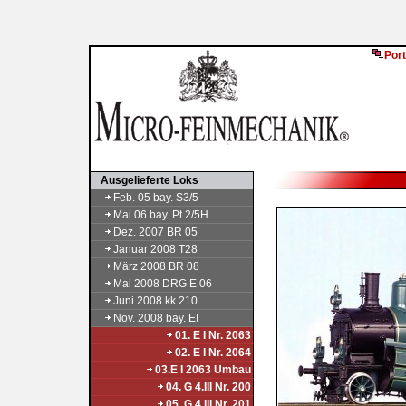
Port
Ausgelieferte Loks
Feb. 05 bay. S3/5
Mai 06 bay. Pt 2/5H
Dez. 2007 BR 05
Januar 2008 T28
März 2008 BR 08
Mai 2008 DRG E 06
Juni 2008 kk 210
Nov. 2008 bay. EI
01. E I Nr. 2063
02. E I Nr. 2064
03.E I 2063 Umbau
04. G 4.III Nr. 200
05. G 4.III Nr. 201