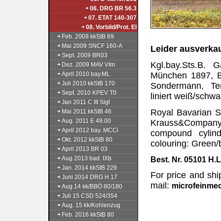
06. DRG BR 56.3
07. ETAT 140-307
08. Vorbild/Prot. EI
Feb. 2009 kkStB 69
Mai 2009 SNCF 160-A
Leider ausverkau
Sept. 2009 BR03
Kgl.bay.Sts.B. 
Dez. 2009 MAV VIm
April 2010 bay.ML
München 1897, B
Juli 2010 kkStB 170
Sondermann, Te
Sept. 2010 KPEV T0
liniert weiß/schw
Jan 2011 C III Sigl
Royal Bavarian St
Mai 2011 kkStB 46
Aug. 2011 E 49.00
Krauss&Company,
April 2012 bay. MCCi
compound cylin
Okt. 2012 kkStB 80
colouring: Green/b
April 2013 BR 03
Aug 2013 bad. IXb
Best. Nr. 05101 H.L
Jan. 2014 kkStB 229
For price and shi
Juni 2014 DRG H 17
mail:
microfeinme
Aug.14 kk/BBÖ 80/180
Juli 15 CSD 524/354
Aug. 15 kk/Kohlenzug
Feb. 2016 kkStB 80