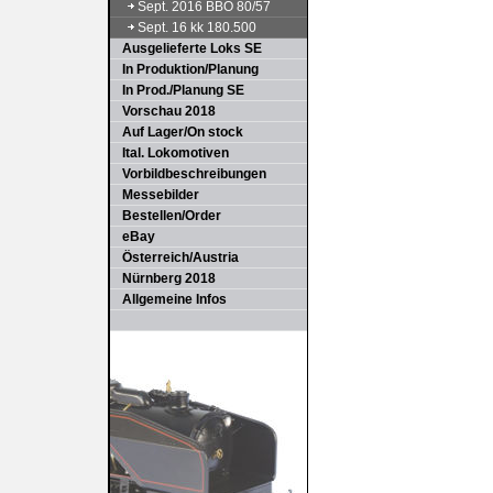
Sept. 2016 BBÖ 80/57
Sept. 16 kk 180.500
Ausgelieferte Loks SE
In Produktion/Planung
In Prod./Planung SE
Vorschau 2018
Auf Lager/On stock
Ital. Lokomotiven
Vorbildbeschreibungen
Messebilder
Bestellen/Order
eBay
Österreich/Austria
Nürnberg 2018
Allgemeine Infos