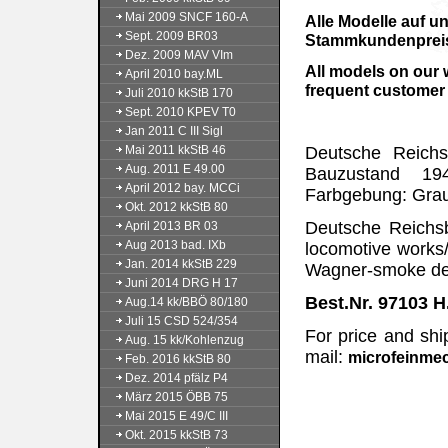
Mai 2009 SNCF 160-A
Alle Modelle auf 
Sept. 2009 BR03
Stammkundenpreis 
Dez. 2009 MAV VIm
All models on our 
April 2010 bay.ML
frequent customer 
Juli 2010 kkStB 170
Sept. 2010 KPEV T0
Jan 2011 C III Sigl
Mai 2011 kkStB 46
Deutsche Reich
Aug. 2011 E 49.00
Bauzustand 194
April 2012 bay. MCCi
Farbgebung: Grau
Okt. 2012 kkStB 80
Deutsche Reichsb
April 2013 BR 03
Aug 2013 bad. IXb
locomotive works/
Jan. 2014 kkStB 229
Wagner-smoke defl
Juni 2014 DRG H 17
Best.Nr. 97103 H
Aug.14 kk/BBÖ 80/180
Juli 15 CSD 524/354
For price and shi
Aug. 15 kk/Kohlenzug
mail:
microfeinme
Feb. 2016 kkStB 80
Dez. 2014 pfälz P4
März 2015 ÖBB 75
Mai 2015 E 49/C III
Okt. 2015 kkStB 73