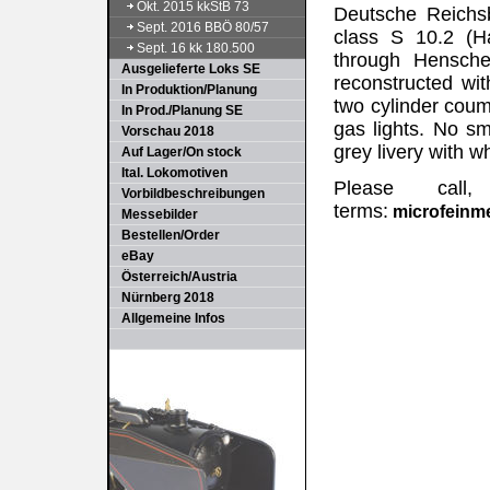
Okt. 2015 kkStB 73
Deutsche Reichs
Sept. 2016 BBÖ 80/57
class S 10.2 (H
Sept. 16 kk 180.500
through Hensche
Ausgelieferte Loks SE
reconstructed wi
In Produktion/Planung
two cylinder cou
In Prod./Planung SE
gas lights. No sm
Vorschau 2018
grey livery with w
Auf Lager/On stock
Ital. Lokomotiven
Please cal
Vorbildbeschreibungen
terms:
microfeinm
Messebilder
Bestellen/Order
eBay
Österreich/Austria
Nürnberg 2018
Allgemeine Infos