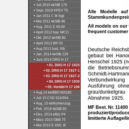
Juli 2010 kkStB 170
Sept. 2010 KPEV T0
Alle Modelle au
Jan 2011 C III Sigl
Stammkundenpreis 
Mai 2011 kkStB 46
All models on our
Aug. 2011 E 49.00
frequent customer 
April 2012 bay. MCCi
Okt. 2012 kkStB 80
April 2013 BR 03
Aug 2013 bad. IXb
Deutsche Reichsb
Jan. 2014 kkStB 229
gebaut bei Hano
Juni 2014 DRG H 17
Henschel 1925 (ne
01. DRG H 17 1925
die Betriebsnum
02. DRG H 17 1927-1
Schmidt-Hartm
03. DRG H 17 1927-2
Verbundwirkung 
04. DRG H 17 1930
Ausführung ohne
05. Vorbild H 17 206
grau/dunkelgrau 
Aug.14 kk/BBÖ 80/180
Abnahme 1925.
Juli 15 CSD 524/354
Aug. 15 kk/Kohlenzug
MF Best. Nr. 11400
Feb. 2016 kkStB 80
produziert/produc
Dez. 2014 pfälz P4
limitierte Auflage/l
März 2015 ÖBB 75
Mai 2015 E 49/C III