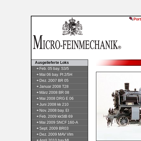
Port
Ausgelieferte Loks
Feb. 05 bay. S3/5
Mai 06 bay. Pt 2/5H
Dez. 2007 BR 05
Januar 2008 T28
März 2008 BR 08
Mai 2008 DRG E 06
Juni 2008 kk 210
Nov. 2008 bay. EI
Feb. 2009 kkStB 69
Mai 2009 SNCF 160-A
Sept. 2009 BR03
Dez. 2009 MAV VIm
April 2010 bay.ML